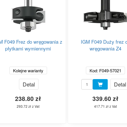
M F049 Frez do wręgowania z
IGM F049 Duży frez 
płytkami wymiennymi
wręgowania Z4
Kolejne warianty
Kod: F049-57021
Detal
Detal
238.80 zł
339.60 zł
293.72 zł z Vat
417.71 zł z Vat