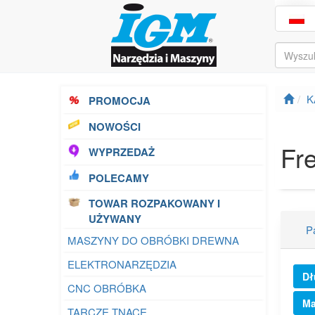
K
PROMOCJA
NOWOŚCI
Fr
WYPRZEDAŻ
POLECAMY
TOWAR ROZPAKOWANY I
UŻYWANY
P
MASZYNY DO OBRÓBKI DREWNA
ELEKTRONARZĘDZIA
Dł
CNC OBRÓBKA
Ma
TARCZE TNĄCE