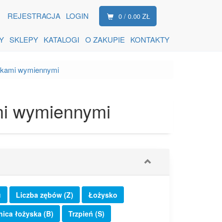
REJESTRACJA
LOGIN
0 / 0.00 ZŁ
Y
SKLEPY
KATALOGI
O ZAKUPIE
KONTAKTY
ytkami wymiennymi
mi wymiennymi
u
Liczba zębów (Z)
Łożysko
nica łożyska (B)
Trzpień (S)